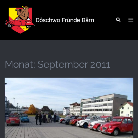
Springe
zum
Tog
Inhalt
Döschwo Fründe Bärn
Search
men
Monat:
September 2011