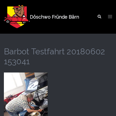
Springe
zum
Tog
Inhalt
Döschwo Fründe Bärn
Search
men
Barbot Testfahrt 20180602
153041