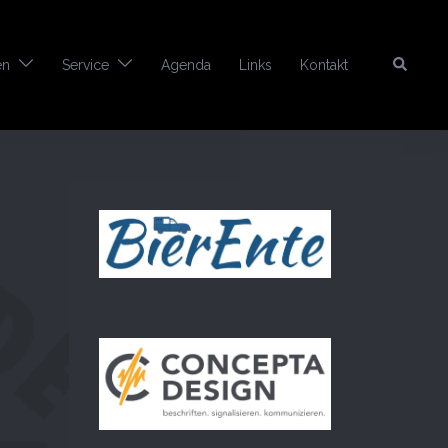
Search
en
Service
Agenda
Links
Kontakt