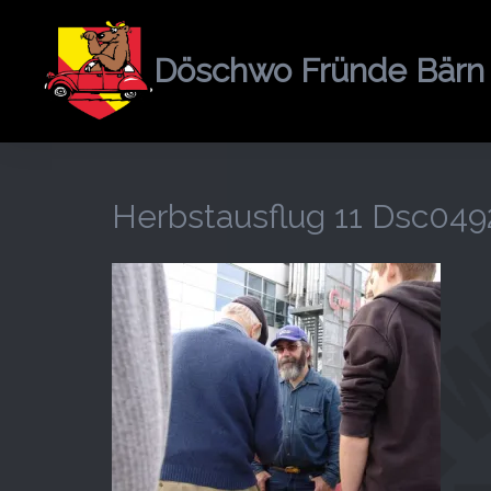
Springe
zum
Döschwo Fründe Bärn
Inhalt
Herbstausflug 11 Dsc049