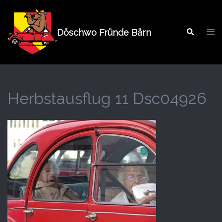
Springe
zum
Tog
Inhalt
Döschwo Fründe Bärn
Search
men
Herbstausflug 11 Dsc04926