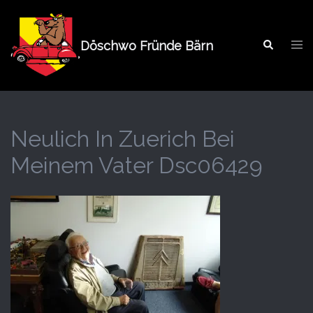
Springe
zum
Tog
Inhalt
Döschwo Fründe Bärn
Search
men
Neulich In Zuerich Bei
Meinem Vater Dsc06429