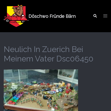
Springe
zum
Tog
Inhalt
Döschwo Fründe Bärn
Search
men
Neulich In Zuerich Bei
Meinem Vater Dsc06450