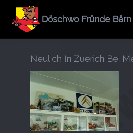
Springe
zum
Döschwo Fründe Bärn
Inhalt
Neulich In Zuerich Bei 