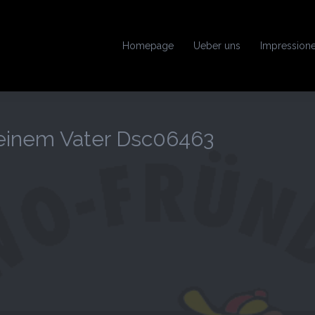
Homepage
Ueber uns
Impression
Meinem Vater Dsc06463