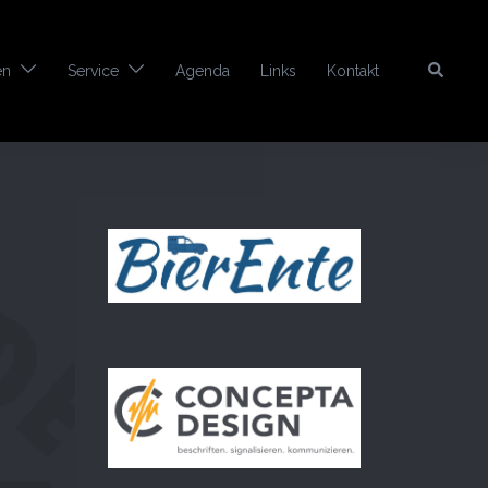
Search
en
Service
Agenda
Links
Kontakt