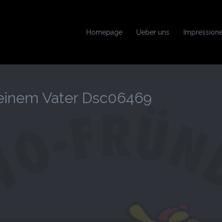
Homepage
Ueber uns
Impression
Meinem Vater Dsc06469