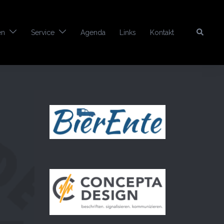
Search
en
Service
Agenda
Links
Kontakt