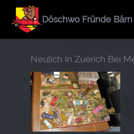
Springe
zum
Döschwo Fründe Bärn
Inhalt
Neulich In Zuerich Bei 