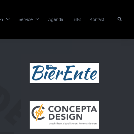
Search
en
Service
Agenda
Links
Kontakt