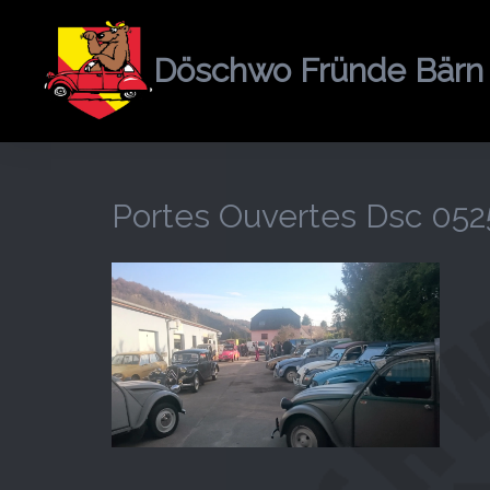
Springe
zum
Döschwo Fründe Bärn
Inhalt
Portes Ouvertes Dsc 052