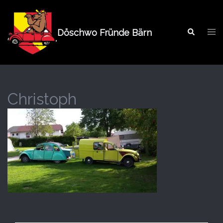
Springe
zum
Tog
Inhalt
Döschwo Fründe Bärn
Search
men
Christoph