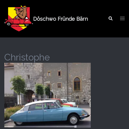
Springe
zum
Tog
Inhalt
Döschwo Fründe Bärn
Search
men
Christophe