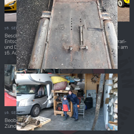
16. SEPTEMBER 2025
16. SEPTEMBER 2025
Beschleunigen &
Beschleunigen &
Entschleunigen I: Ferrari-
Entschleunigen II: Ferrari-
und Döschwo-Treffen am
und Döschwo-Treffen am
16. August
16. August
16. SEPTEMBER 2025
Beobachtungen zu
Zündkabeln