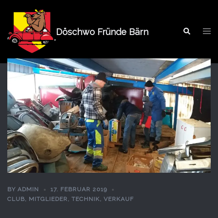
Springe
zum
Tog
Inhalt
Döschwo Fründe Bärn
Search
men
BY
ADMIN
17. FEBRUAR 2019
CLUB
,
MITGLIEDER
,
TECHNIK
,
VERKAUF