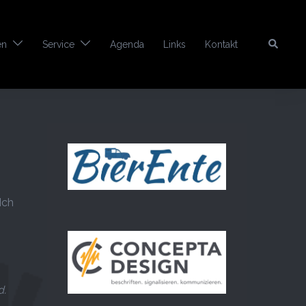
Search
en
Service
Agenda
Links
Kontakt
Ich
d.