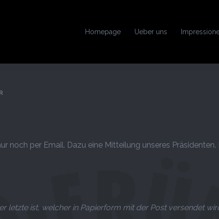
Homepage
Ueber uns
Impression
R
ur noch per Email. Dazu eine Mitteilung unseres Präsidenten. 
der letzte ist, welcher in Papierform mit der Post versendet wir