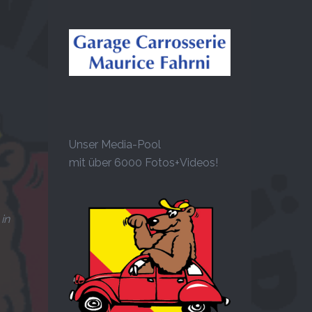
Unser Media-Pool
mit über 6000 Fotos+Videos!
in