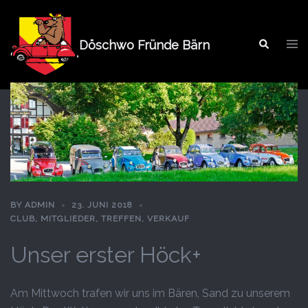
Springe
zum
Tog
Inhalt
Döschwo Fründe Bärn
Search
men
BY
ADMIN
23. JUNI 2018
CLUB
,
MITGLIEDER
,
TREFFEN
,
VERKAUF
Unser erster Höck+
Am Mittwoch trafen wir uns im Bären, Sand zu unserem