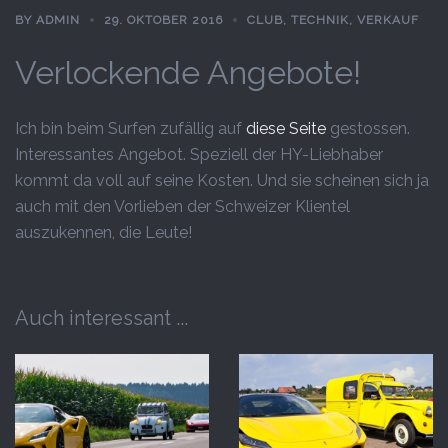
BY
ADMIN
29. OKTOBER 2016
CLUB
,
TECHNIK
,
VERKAUF
Verlockende Angebote!
Ich bin beim Surfen zufällig auf
diese Seite
gestossen.
Interessantes Angebot. Speziell der HY-Liebhaber
kommt da voll auf seine Kosten. Und sie scheinen sich ja
auch mit den Vorlieben der Schweizer Klientel
auszukennen, die Leute!
Auch interessant ...