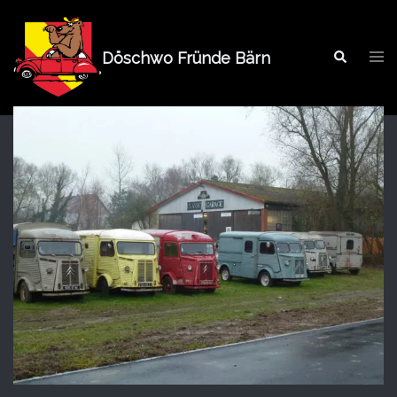
Springe
zum
Tog
Inhalt
Döschwo Fründe Bärn
Search
men