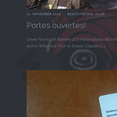
21. NOVEMBER 2016
BESICHTIGUNG
,
CLUB
Portes ouvertes!
Unser Fachblatt Planète 2CV hatte letztes Woch
sich in Willer-sur-Thur im Elsass. Claudio […]