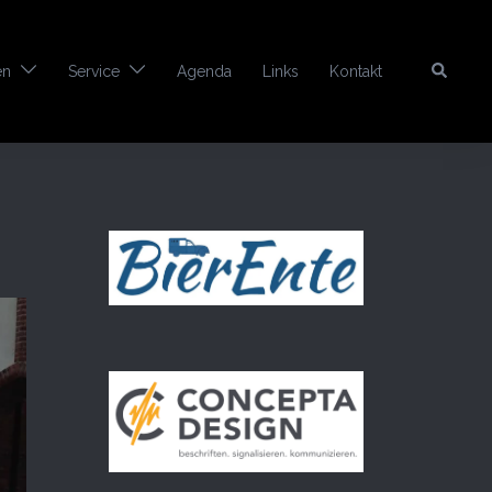
Search
en
Service
Agenda
Links
Kontakt