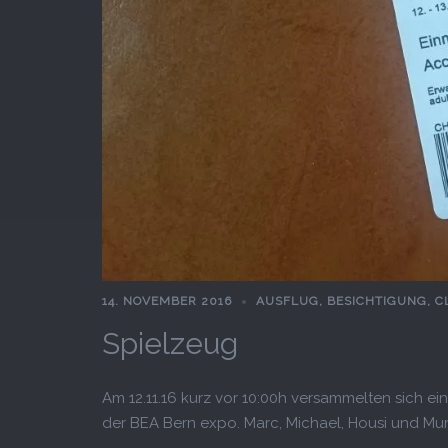
14. NOVEMBER 2016
AUSFLUG
,
BESICHTIGUNG
,
C
Spielzeug
Am 12.11.16 kurz vor 10:00h versammelten sich 
der BEA Bern expo. Marc, Michael, Housi und Murie