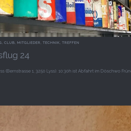
G
,
CLUB
,
MITGLIEDER
,
TECHNIK
,
TREFFEN
flug 24
ss (Bernstrasse 1, 3250 Lyss). 10:30h ist Abfahrt im Döschwo Frü