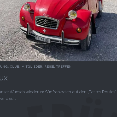
GUNG
,
CLUB
,
MITGLIEDER
,
REISE
,
TREFFEN
ux
nser Wunsch wiederum Südfrankreich auf den „Petites Routes“
r das […]