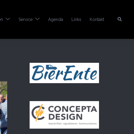
Search
en
Service
Agenda
Links
Kontakt