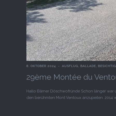
8. OKTOBER 2024
AUSFLUG
,
BALLADE
,
BESICHTI
29ème Montée du Vento
Hallo Bärner Döschwofründe Schon länger war u
den berühmten Mont Ventoux anzupeilen. 2014 wa