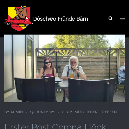
Springe
zum
Tog
Inhalt
Döschwo Fründe Bärn
Search
men
BY
ADMIN
19. JUNI 2021
CLUB
,
MITGLIEDER
,
TREFFEN
Erster Post Corona Höck