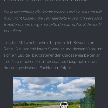
Sie lastet schwer, die Sommerhitze. Und sie will und will
mich nicht küssen, die vermaledeite Muse. Ich versuchs
trotzdem, man möge mir bitte den dumpfen Schreibstil
verzeihen:
Letzten Mittwochnachmittag hatte ich Besuch von
Rahel. Sie kam mit ihrem Spengler und dessen Vater, um
sich ein Bild der bevorstehenden Carossereiarbeiten an
Leo 2 zu machen. Ein interessantes Gespräch mit den
drei ausgewiesenen Fachleuten folgte.